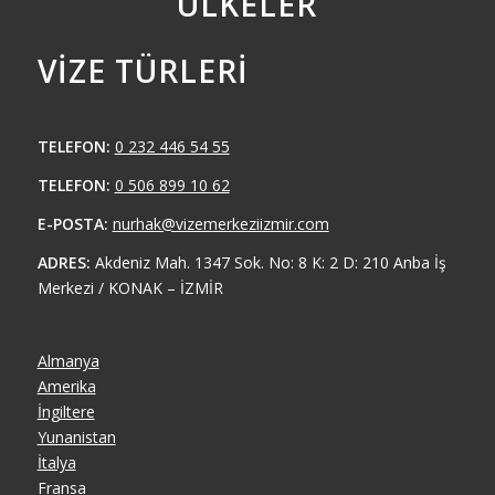
ÜLKELER
VIZE TÜRLERI
TELEFON:
0 232 446 54 55
TELEFON:
0 506 899 10 62
E-POSTA:
nurhak@vizemerkeziizmir.com
ADRES:
Akdeniz Mah. 1347 Sok. No: 8 K: 2 D: 210 Anba İş
Merkezi / KONAK – İZMİR
Almanya
Amerika
İngiltere
Yunanistan
İtalya
Fransa