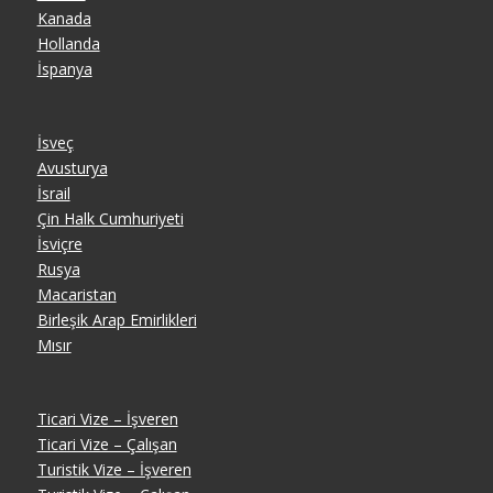
Kanada
Hollanda
İspanya
İsveç
Avusturya
İsrail
Çin Halk Cumhuriyeti
İsviçre
Rusya
Macaristan
Birleşik Arap Emirlikleri
Mısır
Ticari Vize – İşveren
Ticari Vize – Çalışan
Turistik Vize – İşveren