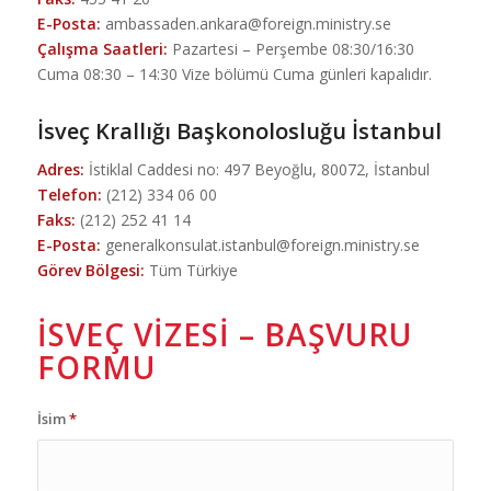
E-Posta:
ambassaden.ankara@foreign.ministry.se
Çalışma Saatleri:
Pazartesi – Perşembe 08:30/16:30
Cuma 08:30 – 14:30 Vize bölümü Cuma günleri kapalıdır.
İsveç Krallığı Başkonolosluğu İstanbul
Adres:
İstiklal Caddesi no: 497 Beyoğlu, 80072, İstanbul
Telefon:
(212) 334 06 00
Faks:
(212) 252 41 14
E-Posta:
generalkonsulat.istanbul@foreign.ministry.se
Görev Bölgesi:
Tüm Türkiye
İSVEÇ VIZESI – BAŞVURU
FORMU
İsim
*