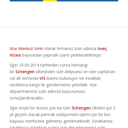
Vize Merkezi İzmir
olarak firmamız sizin adınıza
İsveç
Vizesi
başvuruları yapmak üzere yetkilendirilmiştir.
Eğer 25.09.2014 tarihinden sonra herhangi
bir
Schengen
ülkesinden vize aldıysanız ve vize sayfanızın
sol alt kısmında
VIS
ibaresi bulunuyor ise evrakları
tarafımıza kargo ile göndermeniz yeterlidir. Vize
departmanımız sizin adınıza başvurunuzu
sonuçlandıracaktır.
Eğer böyle bir durum yok ise tüm
Schengen
ülkeleri için 5
yıl geçerli olacak parmak izi/biyometri işlemi için bir kez
başvuru merkezine gelmeniz gerekmektedir. Evraklarınız
tarafımıza ulaştıktan sonra vize departmanımız sizin