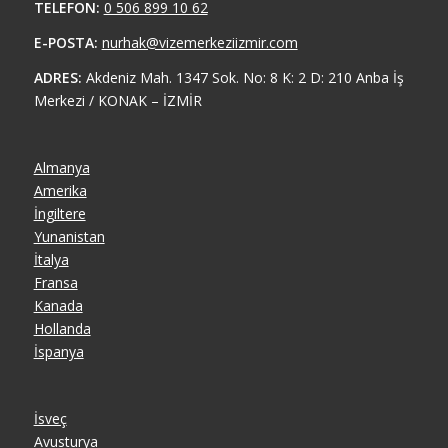
TELEFON:
0 506 899 10 62
E-POSTA:
nurhak@vizemerkeziizmir.com
ADRES:
Akdeniz Mah. 1347 Sok. No: 8 K: 2 D: 210 Anba İş
Merkezi / KONAK – İZMİR
Almanya
Amerika
İngiltere
Yunanistan
İtalya
Fransa
Kanada
Hollanda
İspanya
İsveç
Avusturya