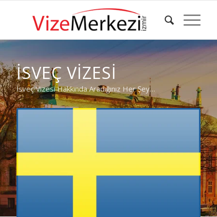
İSVEÇ VIZESI
İsveç Vizesi Hakkında Aradığınız Her Şey…