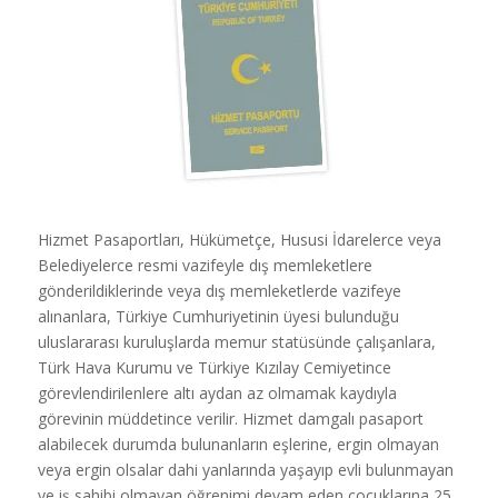
Hizmet Pasaportları, Hükümetçe, Hususi İdarelerce veya
Belediyelerce resmi vazifeyle dış memleketlere
gönderildiklerinde veya dış memleketlerde vazifeye
alınanlara, Türkiye Cumhuriyetinin üyesi bulunduğu
uluslararası kuruluşlarda memur statüsünde çalışanlara,
Türk Hava Kurumu ve Türkiye Kızılay Cemiyetince
görevlendirilenlere altı aydan az olmamak kaydıyla
görevinin müddetince verilir. Hizmet damgalı pasaport
alabilecek durumda bulunanların eşlerine, ergin olmayan
veya ergin olsalar dahi yanlarında yaşayıp evli bulunmayan
ve iş sahibi olmayan öğrenimi devam eden çocuklarına 25