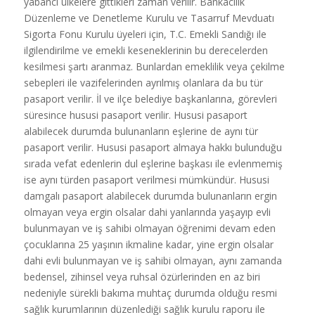
yabancı ülkelere gittikleri zaman verilir. Bankacılık
Düzenleme ve Denetleme Kurulu ve Tasarruf Mevduatı
Sigorta Fonu Kurulu üyeleri için, T.C. Emekli Sandığı ile
ilgilendirilme ve emekli keseneklerinin bu derecelerden
kesilmesi şartı aranmaz. Bunlardan emeklilik veya çekilme
sebepleri ile vazifelerinden ayrılmış olanlara da bu tür
pasaport verilir. İl ve ilçe belediye başkanlarına, görevleri
süresince hususi pasaport verilir. Hususi pasaport
alabilecek durumda bulunanların eşlerine de aynı tür
pasaport verilir. Hususi pasaport almaya hakkı bulunduğu
sırada vefat edenlerin dul eşlerine başkası ile evlenmemiş
ise aynı türden pasaport verilmesi mümkündür. Hususi
damgalı pasaport alabilecek durumda bulunanların ergin
olmayan veya ergin olsalar dahi yanlarında yaşayıp evli
bulunmayan ve iş sahibi olmayan öğrenimi devam eden
çocuklarına 25 yaşının ikmaline kadar, yine ergin olsalar
dahi evli bulunmayan ve iş sahibi olmayan, aynı zamanda
bedensel, zihinsel veya ruhsal özürlerinden en az biri
nedeniyle sürekli bakıma muhtaç durumda olduğu resmi
sağlık kurumlarının düzenlediği sağlık kurulu raporu ile