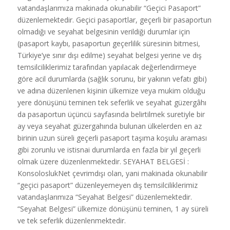
vatandaşlarımıza makinada okunabilir “Geçici Pasaport”
düzenlemektedir. Geçici pasaportlar, geçerli bir pasaportun
olmadığı ve seyahat belgesinin verildiği durumlar için
(pasaport kaybı, pasaportun geçerlilik süresinin bitmesi,
Türkiye’ye sınır dışı edilme) seyahat belgesi yerine ve dış
temsilciliklerimiz tarafından yapılacak değerlendirmeye
göre acil durumlarda (sağlık sorunu, bir yakının vefatı gibi)
ve adına düzenlenen kişinin ülkemize veya mukim olduğu
yere dönüşünü teminen tek seferlik ve seyahat güzergâhı
da pasaportun üçüncü sayfasında belirtilmek suretiyle bir
ay veya seyahat güzergahında bulunan ülkelerden en az
birinin uzun süreli geçerli pasaport taşıma koşulu araması
gibi zorunlu ve istisnai durumlarda en fazla bir yıl geçerli
olmak üzere düzenlenmektedir. SEYAHAT BELGESİ :
KonsoloslukNet çevrimdışı olan, yani makinada okunabilir
“geçici pasaport” düzenleyemeyen dış temsilciliklerimiz
vatandaşlarımıza “Seyahat Belgesi” düzenlemektedir.
“Seyahat Belgesi” ülkemize dönüşünü teminen, 1 ay süreli
ve tek seferlik düzenlenmektedir.