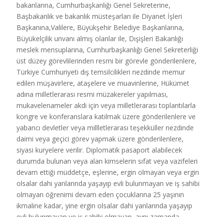
bakanlarına, Cumhurbaşkanlığı Genel Sekreterine,
Başbakanlık ve bakanlık müsteşarları ile Diyanet İşleri
Başkanına,Valilere, Büyükşehir Belediye Başkanlarına,
Büyükelçilik unvanı almış olanlar ile, Dışişleri Bakanlığı
meslek mensuplarına, Cumhurbaşkanlığı Genel Sekreterliği
üst düzey görevlilerinden resmi bir görevle gönderilenlere,
Türkiye Cumhuriyeti dış temsilcilikleri nezdinde memur
edilen müşavirlere, ataşelere ve muavinlerine, Hükümet
adına milletlerarası resmi müzakereler yapılması,
mukavelenameler akdi için veya milletlerarası toplantılarla
kongre ve konferanslara katılmak üzere gönderilenlere ve
yabancı devletler veya millletlerarası teşekküller nezdinde
daimi veya geçici görev yapmak üzere gönderilenlere,
siyasi kuryelere verilir. Diplomatik pasaport alabilecek
durumda bulunan veya alan kimselerin sıfat veya vazifeleri
devam ettiği müddetçe, eşlerine, ergin olmayan veya ergin
olsalar dahi yanlarında yaşayıp evli bulunmayan ve iş sahibi
olmayan öğrenimi devam eden çocuklarına 25 yaşının
ikmaline kadar, yine ergin olsalar dahi yanlarında yaşayıp
evli bulunmayan ve iş sahibi olmayan, aynı zamanda