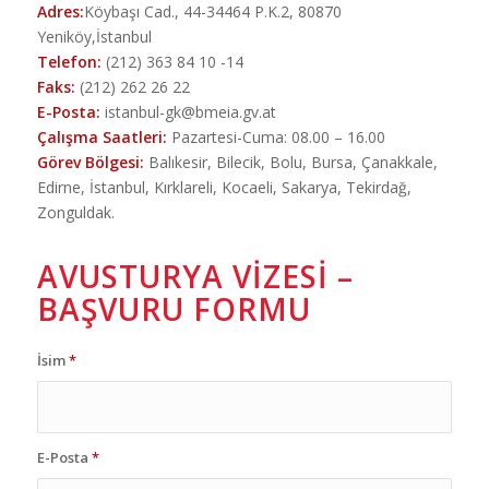
Adres:
Köybaşı Cad., 44-34464 P.K.2, 80870
Yeniköy,İstanbul
Telefon:
(212) 363 84 10 -14
Faks:
(212) 262 26 22
E-Posta:
istanbul-gk@bmeia.gv.at
Çalışma Saatleri:
Pazartesi-Cuma: 08.00 – 16.00
Görev Bölgesi:
Balıkesir, Bilecik, Bolu, Bursa, Çanakkale,
Edirne, İstanbul, Kırklareli, Kocaeli, Sakarya, Tekirdağ,
Zonguldak.
AVUSTURYA VIZESI –
BAŞVURU FORMU
İsim
*
E-Posta
*