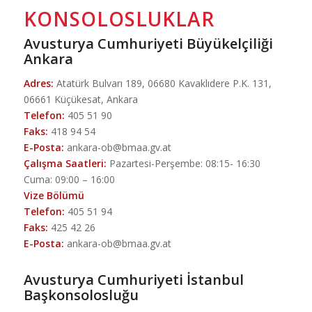
KONSOLOSLUKLAR
Avusturya Cumhuriyeti Büyükelçiliği
Ankara
Adres:
Atatürk Bulvarı 189, 06680 Kavaklıdere P.K. 131,
06661 Küçükesat, Ankara
Telefon:
405 51 90
Faks:
418 94 54
E-Posta:
ankara-ob@bmaa.gv.at
Çalışma Saatleri:
Pazartesi-Perşembe: 08:15- 16:30
Cuma: 09:00 – 16:00
Vize Bölümü
Telefon:
405 51 94
Faks:
425 42 26
E-Posta:
ankara-ob@bmaa.gv.at
Avusturya Cumhuriyeti İstanbul
Başkonsolosluğu