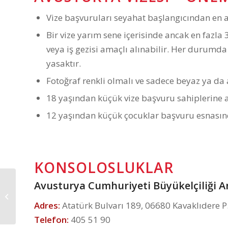
Vize başvuruları seyahat başlangıcından en a
Bir vize yarım sene içerisinde ancak en fazla 3 
veya iş gezisi amaçlı alınabilir. Her durumda
yasaktır.
Fotoğraf renkli olmalı ve sadece beyaz ya da 
18 yaşından küçük vize başvuru sahiplerine an
12 yaşından küçük çocuklar başvuru esnasın
KONSOLOSLUKLAR
Avusturya Cumhuriyeti Büyükelçiliği 
Avusturya Turistik Vize
– Emekli
Adres:
Atatürk Bulvarı 189, 06680 Kavaklıdere P
Telefon:
405 51 90