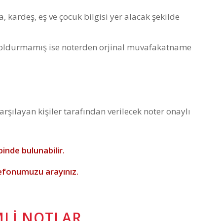
 kardeş, eş ve çocuk bilgisi yer alacak şekilde
doldurmamış ise noterden orjinal muvafakatname
rşılayan kişiler tarafından verilecek noter onaylı
inde bulunabilir.
efonumuzu arayınız.
MLI NOTLAR