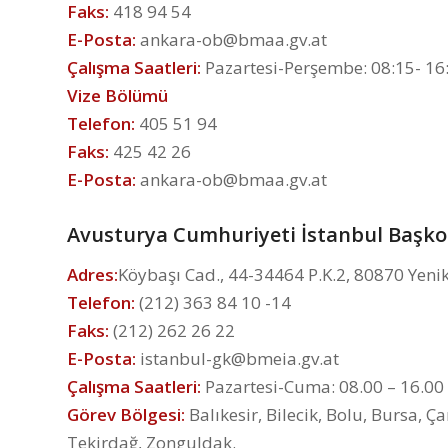
Faks:
418 94 54
E-Posta:
ankara-ob@bmaa.gv.at
Çalışma Saatleri:
Pazartesi-Perşembe: 08:15- 16
Vize Bölümü
Telefon:
405 51 94
Faks:
425 42 26
E-Posta:
ankara-ob@bmaa.gv.at
Avusturya Cumhuriyeti İstanbul Başko
Adres:
Köybaşı Cad., 44-34464 P.K.2, 80870 Yeni
Telefon:
(212) 363 84 10 -14
Faks:
(212) 262 26 22
E-Posta:
istanbul-gk@bmeia.gv.at
Çalışma Saatleri:
Pazartesi-Cuma: 08.00 – 16.00
Görev Bölgesi:
Balıkesir, Bilecik, Bolu, Bursa, Ç
Tekirdağ, Zonguldak.