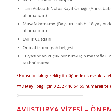
Tam Vukuatlı Nüfus Kayıt Örneği. (Anne, baba,
alınmalıdır.)
Muvafakatname. (Başvuru sahibi 18 yaşını 
alınmalıdır.)
Evlilik Cüzdanı.
Orjinal ikametgah belgesi.
18 yaşından küçük her birey için masrafları ka
taahhütname.
*Konsolosluk gerekli gördüğünde ek evrak taleb
**Detaylı bilgi için
0 232 446 54 55
numaralı tel
AVUSTURYA VIZESI – ÖNE