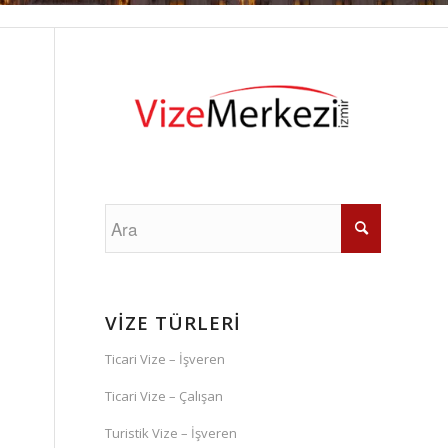
VİZE TÜRLERİ
Ticari Vize – İşveren
Ticari Vize – Çalışan
Turistik Vize – İşveren