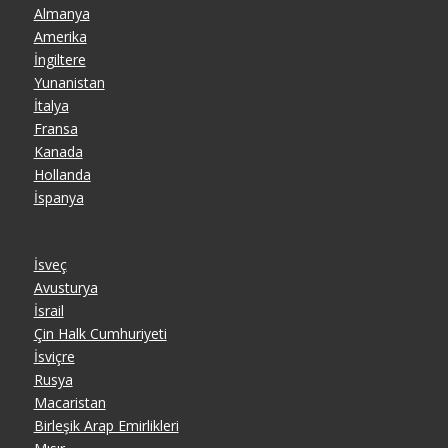
Almanya
Amerika
İngiltere
Yunanistan
İtalya
Fransa
Kanada
Hollanda
İspanya
İsveç
Avusturya
İsrail
Çin Halk Cumhuriyeti
İsviçre
Rusya
Macaristan
Birleşik Arap Emirlikleri