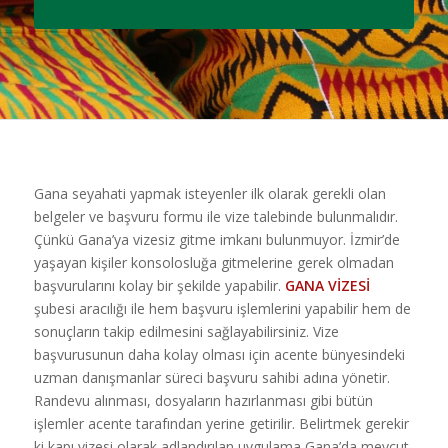
Gana seyahati yapmak isteyenler ilk olarak gerekli olan
belgeler ve başvuru formu ile vize talebinde bulunmalıdır.
Çünkü Gana’ya vizesiz gitme imkanı bulunmuyor. İzmir’de
yaşayan kişiler konsolosluğa gitmelerine gerek olmadan
başvurularını kolay bir şekilde yapabilir.
GANA VİZESİ
şubesi aracılığı ile hem başvuru işlemlerini yapabilir hem de
sonuçların takip edilmesini sağlayabilirsiniz. Vize
başvurusunun daha kolay olması için acente bünyesindeki
uzman danışmanlar süreci başvuru sahibi adına yönetir.
Randevu alınması, dosyaların hazırlanması gibi bütün
işlemler acente tarafından yerine getirilir. Belirtmek gerekir
ki kapı vizesi olarak adlandırılan uygulama Gana’da mevcut