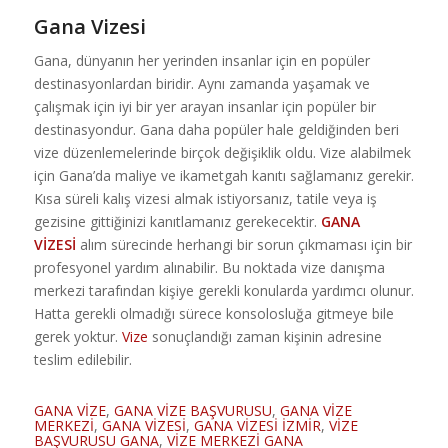
Gana Vizesi
Gana, dünyanın her yerinden insanlar için en popüler
destinasyonlardan biridir. Aynı zamanda yaşamak ve
çalışmak için iyi bir yer arayan insanlar için popüler bir
destinasyondur. Gana daha popüler hale geldiğinden beri
vize düzenlemelerinde birçok değişiklik oldu. Vize alabilmek
için Gana’da maliye ve ikametgah kanıtı sağlamanız gerekir.
Kısa süreli kalış vizesi almak istiyorsanız, tatile veya iş
gezisine gittiğinizi kanıtlamanız gerekecektir.
GANA
VİZESİ
alım sürecinde herhangi bir sorun çıkmaması için bir
profesyonel yardım alınabilir. Bu noktada vize danışma
merkezi tarafından kişiye gerekli konularda yardımcı olunur.
Hatta gerekli olmadığı sürece konsolosluğa gitmeye bile
gerek yoktur.
Vize
sonuçlandığı zaman kişinin adresine
teslim edilebilir.
GANA VİZE
,
GANA VİZE BAŞVURUSU
,
GANA VİZE
MERKEZİ
,
GANA VİZESİ
,
GANA VİZESİ İZMİR
,
VİZE
BAŞVURUSU GANA
,
VİZE MERKEZİ GANA