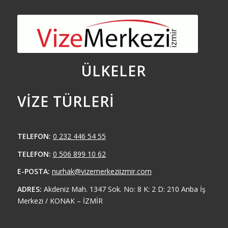
ÜLKELER
VIZE TÜRLERI
TELEFON:
0 232 446 54 55
TELEFON:
0 506 899 10 62
E-POSTA:
nurhak@vizemerkeziizmir.com
ADRES:
Akdeniz Mah. 1347 Sok. No: 8 K: 2 D: 210 Anba İş
Merkezi / KONAK – İZMİR