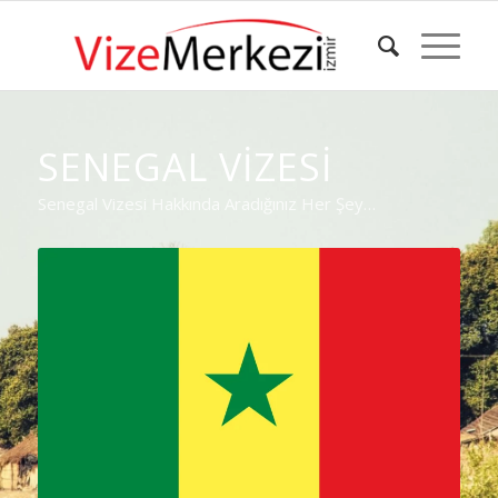
SENEGAL VİZESİ
Senegal Vizesi Hakkında Aradığınız Her Şey…