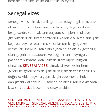
hem de adresine teslim edilmesini isteyebilir.
Senegal Vizesi
Senegal vizesi almak sanıldığı kadar kolay değildir. Vizenizi
almadan önce sağlamanız gereken birçok gereklilik ve
belge vardır. Senegal, tüm başvuru sahiplerinin ülkeye
girebilmeleri için ziyaret ettikleri ülkeden vize almalarını şart
koşuyor. Ziyaret ettikleri ülke onlar için bir giriş vizesi
vermelidir. Başvuru sahibinin ayrıca en az altı ay geçerliliği
olan geçerli bir pasaportu ve doğum tarihi, uyruğu ve
pasaport numarası dahil olmak üzere kişisel bilgileri
olmalıdır.
SENEGAL VİZESİ
almak isteyen kişiler hem
gerekli belgeleri hem de şartları sağlamak zorundadır. En
doğru şekilde başvuru yapmak için vize merkezinden
danışmanlık alınabilir. Bu sayede de hiçbir sorun çıkmadan
kısa sürede
vize
başvurusu onaylanabilir.
SENEGAL VİZE
,
SENEGAL VİZE BAŞVURUSU
,
SENEGAL
VİZE MERKEZİ
,
SENEGAL VİZESİ
,
SENEGAL VİZESİ İZMİR
,
VİZE BAŞVURUSU SENEGAL
,
VİZE MERKEZİ SENEGAL