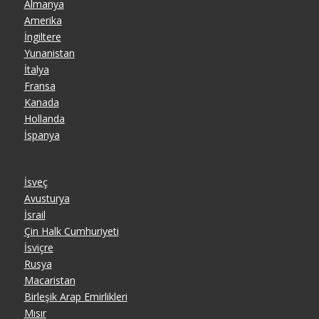
Almanya
Amerika
İngiltere
Yunanistan
İtalya
Fransa
Kanada
Hollanda
İspanya
İsveç
Avusturya
İsrail
Çin Halk Cumhuriyeti
İsviçre
Rusya
Macaristan
Birleşik Arap Emirlikleri
Mısır