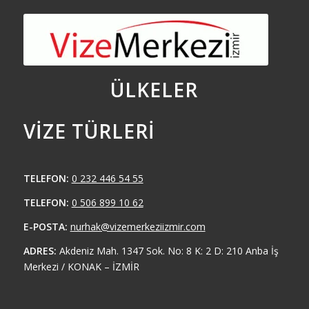
ÜLKELER
VIZE TÜRLERI
TELEFON:
0 232 446 54 55
TELEFON:
0 506 899 10 62
E-POSTA:
nurhak@vizemerkeziizmir.com
ADRES:
Akdeniz Mah. 1347 Sok. No: 8 K: 2 D: 210 Anba İş
Merkezi / KONAK – İZMİR