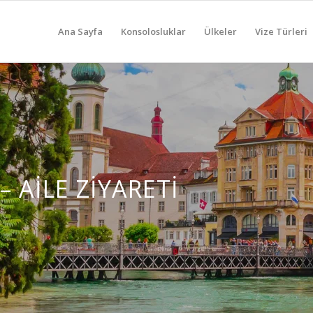
Ana Sayfa
Konsolosluklar
Ülkeler
Vize Türleri
– AILE ZIYARETI