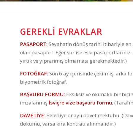
GEREKLI EVRAKLAR
PASAPORT:
Seyahatin dönüş tarihi itibariyle en az
olan pasaport. Eğer var ise eski pasaportlarını
yırtık ve yıpranmış olmaması gerekmektedir.)
FOTOĞRAF:
Son 6 ay içerisinde çekilmiş, arka 
biyometrik fotoğraf.
BAŞVURU FORMU:
Eksiksiz ve okunaklı bir bi
imzalanmış
İsviçre vize başvuru formu.
(Tarafım
DAVETİYE:
Belediye onaylı davet mektubu. (Dave
dökümü, varsa kira kontratı alınmalıdır.)