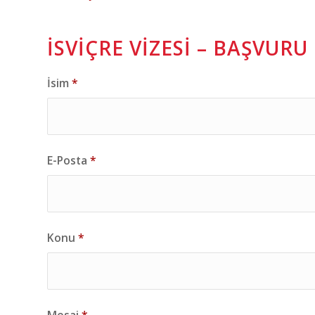
İSVIÇRE VIZESI – BAŞVUR
İsim
*
E-Posta
*
Konu
*