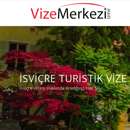
İSVIÇRE TURISTIK VIZE 
İsviçre Vizesi Hakkında Aradığınız Her Şey…