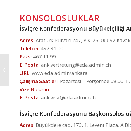
KONSOLOSLUKLAR
İsviçre Konfederasyonu Büyükelçiliği 
Adres:
Atatürk Bulvarı 247, P.K. 25, 06692 Kavak
Telefon:
457 31 00
Faks:
467 11 99
E-Posta:
ank.vertretung@eda.admin.ch
İsviçre Turistik Vize –
URL:
www.eda.admin/ankara
Memur
Çalışma Saatleri:
Pazartesi – Perşembe 08.00-17
Vize Bölümü
E-Posta:
ank.visa@eda.admin.ch
İsviçre Konfederasyonu Başkonsoloslu
Adres:
Büyükdere cad. 173, 1. Levent Plaza, A Blo