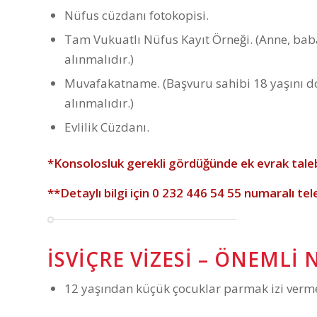
Nüfus cüzdanı fotokopisi.
Tam Vukuatlı Nüfus Kayıt Örneği. (Anne, baba,
alınmalıdır.)
Muvafakatname. (Başvuru sahibi 18 yaşını 
alınmalıdır.)
Evlilik Cüzdanı.
*Konsolosluk gerekli gördüğünde ek evrak taleb
**Detaylı bilgi için
0 232 446 54 55
numaralı tel
İSVIÇRE VIZESI – ÖNEMLI
12 yaşından küçük çocuklar parmak izi verme