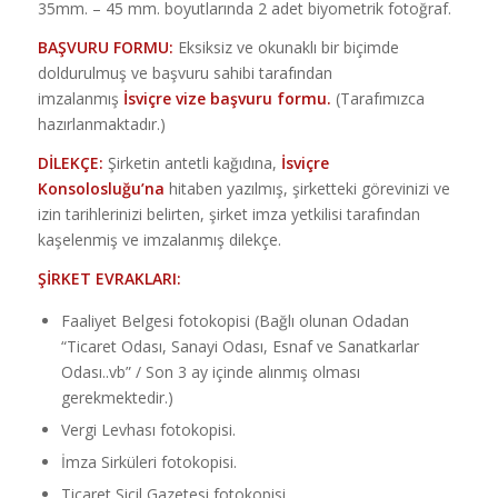
35mm. – 45 mm. boyutlarında 2 adet biyometrik fotoğraf.
BAŞVURU FORMU:
Eksiksiz ve okunaklı bir biçimde
doldurulmuş ve başvuru sahibi tarafından
imzalanmış
İsviçre vize başvuru formu.
(Tarafımızca
hazırlanmaktadır.)
DİLEKÇE:
Şirketin antetli kağıdına,
İsviçre
Konsolosluğu’na
hitaben yazılmış, şirketteki görevinizi ve
izin tarihlerinizi belirten, şirket imza yetkilisi tarafından
kaşelenmiş ve imzalanmış dilekçe.
ŞİRKET EVRAKLARI:
Faaliyet Belgesi fotokopisi (Bağlı olunan Odadan
“Ticaret Odası, Sanayi Odası, Esnaf ve Sanatkarlar
Odası..vb” / Son 3 ay içinde alınmış olması
gerekmektedir.)
Vergi Levhası fotokopisi.
İmza Sirküleri fotokopisi.
Ticaret Sicil Gazetesi fotokopisi.