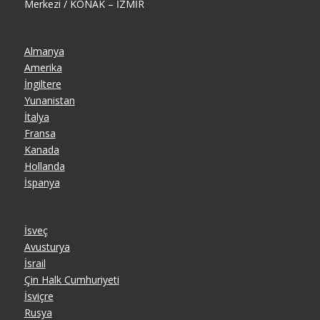
Merkezi / KONAK – İZMİR
Almanya
Amerika
İngiltere
Yunanistan
İtalya
Fransa
Kanada
Hollanda
İspanya
İsveç
Avusturya
İsrail
Çin Halk Cumhuriyeti
İsviçre
Rusya