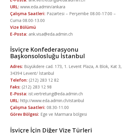
URL:
www.eda.admin/ankara
Çalışma Saatleri:
Pazartesi – Perşembe 08.00-17.00 –
Cuma 08.00-13.00
Vize Bölümü
E-Posta:
ank.visa@eda.admin.ch
İsviçre Konfederasyonu
Başkonsolosluğu İstanbul
Adres:
Büyükdere cad. 173, 1. Levent Plaza, A Blok, Kat 3,
34394 Levent/ İstanbul
Telefon:
(212) 283 12 82
Faks:
(212) 283 12 98
E-Posta:
ist.vertretung@eda.admin.ch
URL:
http://www.eda.admin.ch/istanbul
Çalışma Saatleri:
08.30-11.00
Görev Bölgesi:
Ege ve Marmara bölgesi
İsviçre İçin Diğer Vize Türleri