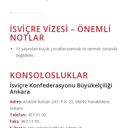
İSVIÇRE VIZESI – ÖNEMLI
NOTLAR
12 yaşından küçük çocuklar parmak izi vermek zorunda
değildirler.
KONSOLOSLUKLAR
İsviçre Konfederasyonu Büyükelçiliği
Ankara
Adres:
Atatürk Bulvarı 247, P.K. 25, 06692 Kavaklıdere,
Ankara
Telefon:
457 31 00
Faks:
467 11 99
E-Posta:
ank.vertretung@eda.admin.ch