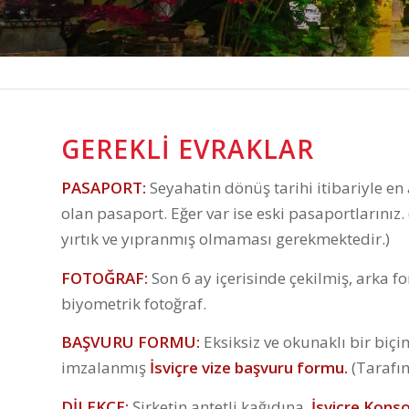
GEREKLI EVRAKLAR
PASAPORT:
Seyahatin dönüş tarihi itibariyle en az
olan pasaport. Eğer var ise eski pasaportlarını
yırtık ve yıpranmış olmaması gerekmektedir.)
FOTOĞRAF:
Son 6 ay içerisinde çekilmiş, arka 
biyometrik fotoğraf.
BAŞVURU FORMU:
Eksiksiz ve okunaklı bir bi
imzalanmış
İsviçre vize başvuru formu.
(Tarafım
DİLEKÇE:
Şirketin antetli kağıdına,
İsviçre Konso