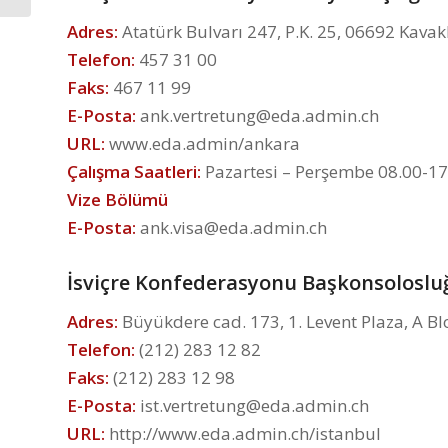
Adres:
Atatürk Bulvarı 247, P.K. 25, 06692 Kavak
Telefon:
457 31 00
Faks:
467 11 99
E-Posta:
ank.vertretung@eda.admin.ch
URL:
www.eda.admin/ankara
Çalışma Saatleri:
Pazartesi – Perşembe 08.00-17
Vize Bölümü
E-Posta:
ank.visa@eda.admin.ch
İsviçre Konfederasyonu Başkonsoloslu
Adres:
Büyükdere cad. 173, 1. Levent Plaza, A Blo
Telefon:
(212) 283 12 82
Faks:
(212) 283 12 98
E-Posta:
ist.vertretung@eda.admin.ch
URL:
http://www.eda.admin.ch/istanbul