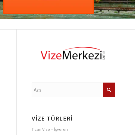
VİZE TÜRLERİ
Ticari Vize – İşveren
t