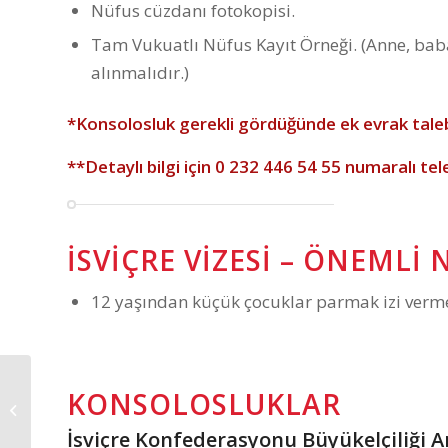
Nüfus cüzdanı fotokopisi.
Tam Vukuatlı Nüfus Kayıt Örneği. (Anne, baba,
alınmalıdır.)
*Konsolosluk gerekli gördüğünde ek evrak taleb
**Detaylı bilgi için
0 232 446 54 55
numaralı tel
İSVIÇRE VIZESI – ÖNEMLI
12 yaşından küçük çocuklar parmak izi verme
KONSOLOSLUKLAR
İsviçre Vizesi
İsviçre Konfederasyonu Büyükelçiliği 