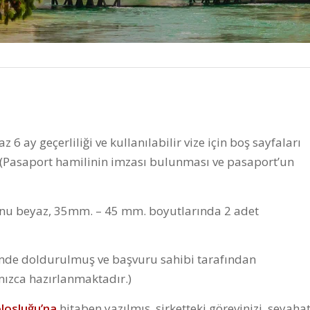
 6 ay geçerliliği ve kullanılabilir vize için boş sayfaları
z. (Pasaport hamilinin imzası bulunması ve pasaport’un
fonu beyaz, 35mm. – 45 mm. boyutlarında 2 adet
çimde doldurulmuş ve başvuru sahibi tarafından
ızca hazırlanmaktadır.)
losluğu’na
hitaben yazılmış, şirketteki görevinizi, seyaha