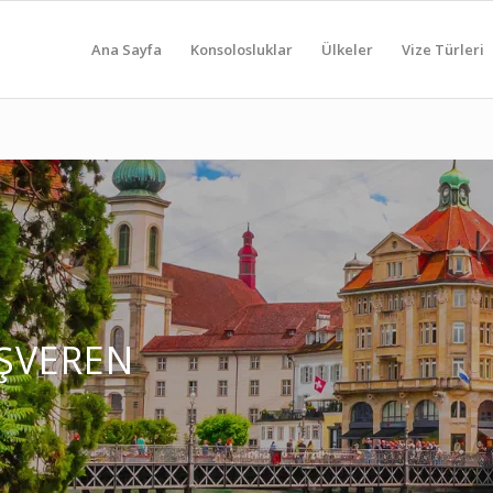
Ana Sayfa
Konsolosluklar
Ülkeler
Vize Türleri
 İŞVEREN