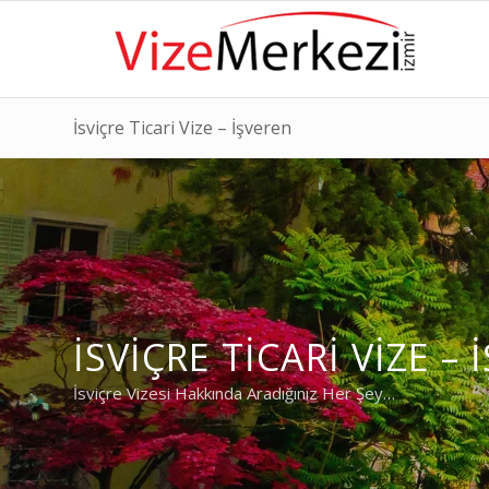
İsviçre Ticari Vize – İşveren
İSVIÇRE TICARI VIZE –
İsviçre Vizesi Hakkında Aradığınız Her Şey…