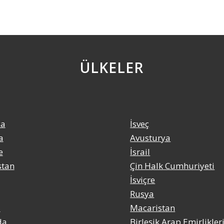
ÜLKELER
ya
İsveç
a
Avusturya
e
İsrail
stan
Çin Halk Cumhuriyeti
İsviçre
Rusya
a
Macaristan
da
Birleşik Arap Emirlikler