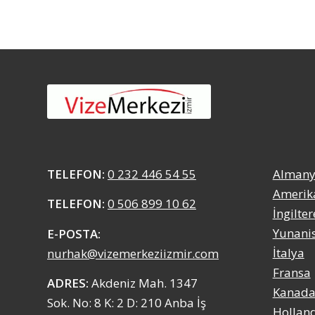
TELEFON:
0 232 446 54 55
Alman
Amerik
TELEFON:
0 506 899 10 62
İngilter
Yunani
E-POSTA:
İtalya
nurhak@vizemerkeziizmir.com
Fransa
ADRES:
Akdeniz Mah. 1347
Kanad
Sok. No: 8 K: 2 D: 210 Anba İş
Hollan