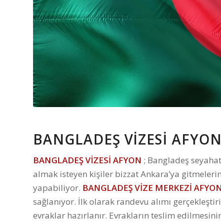
BANGLADEŞ VİZESİ AFYO
BANGLADEŞ VİZESİ AFYON
; Bangladeş seyahati
almak isteyen kişiler bizzat Ankara’ya gitmeler
yapabiliyor.
BANGLADEŞ
VİZE MERKEZİ AFYO
sağlanıyor. İlk olarak randevu alımı gerçekleştiri
evraklar hazırlanır. Evrakların teslim edilmesi