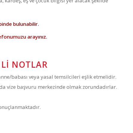
 kardeş, eş ve çocuk bilgisi yer alacak şekilde
inde bulunabilir.
efonumuzu arayınız.
MLI NOTLAR
ne/babası veya yasal temsilcileri eşlik etmelidir.
da vize başvuru merkezinde olmak zorundadırlar.
sonuçlanmaktadır.