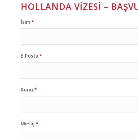
HOLLANDA VIZESI – BAŞ
İsim
*
E-Posta
*
Konu
*
Mesaj
*