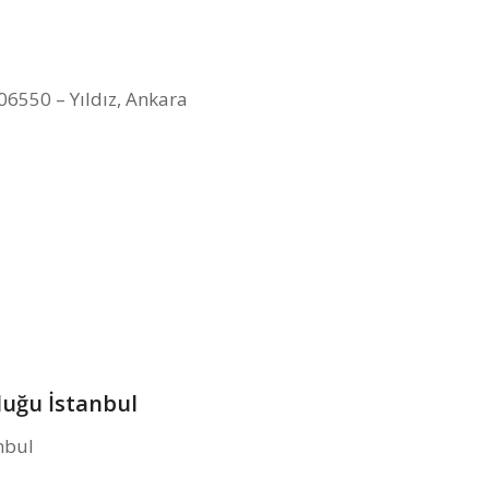
06550 – Yıldız, Ankara
luğu İstanbul
nbul