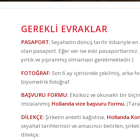
GEREKLI EVRAKLAR
PASAPORT:
Seyahatin dönüş tarihi itibariyle en az
olan pasaport. Eğer var ise eski pasaportlarını
yırtık ve yıpranmış olmaması gerekmektedir.)
FOTOĞRAF:
Son 6 ay içerisinde çekilmiş, arka 
biyometrik fotoğraf.
BAŞVURU FORMU:
Eksiksiz ve okunaklı bir bi
imzalanmış
Hollanda vize başvuru formu.
(Tara
DİLEKÇE:
Şirketin antetli kağıdına,
Hollanda Kon
seyahat tarihlerinizi ve amacınızı belirten, şirk
dilekçe.