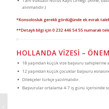
Tam Vukuatlı Nüfus Kayıt Örneği. (Anne, baba,
alınmalıdır.)
*Konsolosluk gerekli gördüğünde ek evrak taleb
**Detaylı bilgi için
0 232 446 54 55
numaralı tel
HOLLANDA VIZESI – ÖNE
18 yaşından küçük vize başvuru sahiplerine an
12 yaşından küçük çocuklar başvuru esnasın
Dilekçeler türkçe yazılmalıdır.
Başvurular ortalama 4-7 iş günü içerisinde 
Hollanda Vizesi