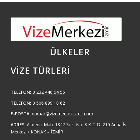
ÜLKELER
VIZE TÜRLERI
TELEFON:
0 232 446 54 55
TELEFON:
0 506 899 10 62
E-POSTA:
nurhak@vizemerkeziizmir.com
ADRES:
Akdeniz Mah. 1347 Sok. No: 8 K: 2 D: 210 Anba İş
Merkezi / KONAK – İZMİR