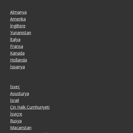
Almanya
Amerika
İngiltere
Yunanistan
İtalya
Fransa
Kanada
Hollanda
İspanya
İsveç
Avusturya
İsrail
Çin Halk Cumhuriyeti
İsviçre
Rusya
Macaristan