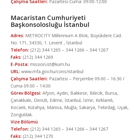
Çalışma Saatleri:
Pazartesi-Cuma: 09:00-12:00
Macaristan Cumhuriyeti
Başkonsolosluğu İstanbul
Adres:
METROCITY Millennium A Blok, Büyükdere Cad.
No: 171, 34330, 1. Levent , İstanbul
Telefon:
(212) 344 1265 – 344 1266 – 344 1267
Faks:
(212) 344 1269
E-Posta:
mission.ist@kum.hu
URL:
www.mfa.gov.hu/cons/istanbul
Çalışma Saatleri:
Pazartesi – Perşembe 09.00 – 16.30 /
Cuma 09.00 – 14.00
Görev Bölgesi:
Afyon, Aydın, Balıkesir, Bilecik, Bursa,
Çanakkale, Denizli, Edirne, İstanbul, İzmir, Kırklareli,
Kocaeli, Kütahya, Manisa, Muğla, Sakarya, Tekirdağ, Uşak,
Zonguldak.
Vize Bölümü
Telefon:
(212) 344 1265 – 344 1266 – 344 1267
Faks:
(212) 344 1270