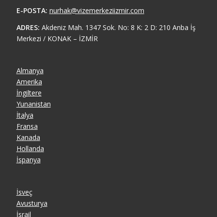
E-POSTA:
nurhak@vizemerkeziizmir.com
ADRES:
Akdeniz Mah. 1347 Sok. No: 8 K: 2 D: 210 Anba İş
Merkezi / KONAK – İZMİR
Almanya
Amerika
İngiltere
Yunanistan
İtalya
Fransa
Kanada
Hollanda
İspanya
İsveç
Avusturya
İsrail