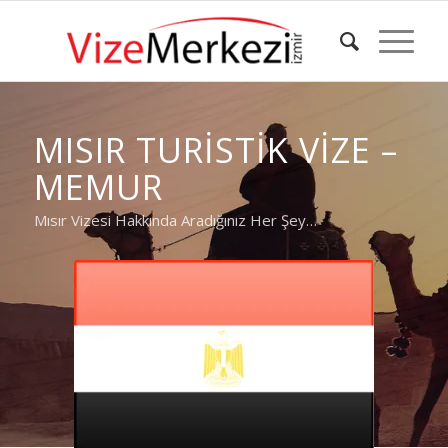
MISIR TURISTIK VIZE –
MEMUR
Mısır Vizesi Hakkında Aradığınız Her Şey…