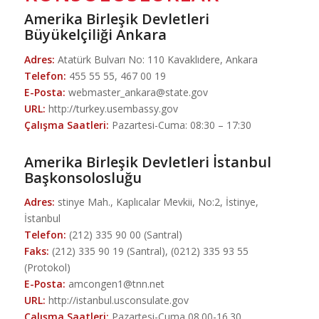
Amerika Birleşik Devletleri
Büyükelçiliği Ankara
Adres:
Atatürk Bulvarı No: 110 Kavaklıdere, Ankara
Telefon:
455 55 55, 467 00 19
E-Posta:
webmaster_ankara@state.gov
URL:
http://turkey.usembassy.gov
Çalışma Saatleri:
Pazartesi-Cuma: 08:30 – 17:30
Amerika Birleşik Devletleri İstanbul
Başkonsolosluğu
Adres:
stinye Mah., Kaplıcalar Mevkii, No:2, İstinye,
İstanbul
Telefon:
(212) 335 90 00 (Santral)
Faks:
(212) 335 90 19 (Santral), (0212) 335 93 55
(Protokol)
E-Posta:
amcongen1@tnn.net
URL:
http://istanbul.usconsulate.gov
Çalışma Saatleri:
Pazartesi-Cuma 08.00-16.30