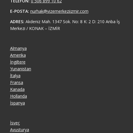
TELEFON:
0 506 899 10 62
E-POSTA:
nurhak@vizemerkeziizmir.com
ADRES:
Akdeniz Mah. 1347 Sok. No: 8 K: 2 D: 210 Anba İş
Merkezi / KONAK – İZMİR
Almanya
Amerika
İngiltere
Yunanistan
İtalya
Fransa
Kanada
Hollanda
İspanya
İsveç
Avusturya