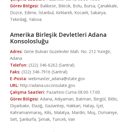
Görev Bölgesi:
Balıkesir, Bilecik, Bolu, Bursa, Çanakkale,
Düzce, Edirne, İstanbul, Kırklareli, Kocaeli, Sakarya,
Tekirdağ, Yalova.
Amerika Birleşik Devletleri Adana
Konsolosluğu
Adres:
Girne Bulvarı Güzelevler Mah. No. 212 Yüreğir,
Adana
Telefon:
(322) 346-6262 (Santral)
Faks:
(322) 346-7916 (Santral)
E-Posta:
webmaster_adana@state.gov
URL:
http://adana.usconsulate.gov
Çalışma Saatleri:
Pazartesi-Cuma 08.00-17.00
Görev Bölgesi:
Adana, Adıyaman, Batman, Bingöl, Bitlis,
Diyarbakır, Elazığ, Gaziantep, Hakkari, Hatay, İçel,
Kahramanmaraş, Kilis, Malatya, Mardin, Muş, Osmaniye,
Siirt, Şanlıurfa, Şırnak, Tunceli, Van