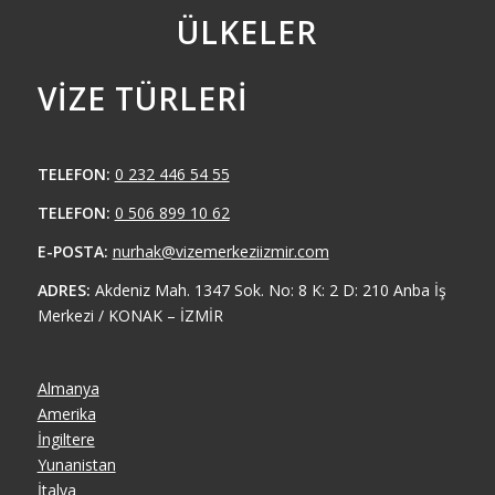
ÜLKELER
VIZE TÜRLERI
TELEFON:
0 232 446 54 55
TELEFON:
0 506 899 10 62
E-POSTA:
nurhak@vizemerkeziizmir.com
ADRES:
Akdeniz Mah. 1347 Sok. No: 8 K: 2 D: 210 Anba İş
Merkezi / KONAK – İZMİR
Almanya
Amerika
İngiltere
Yunanistan
İtalya