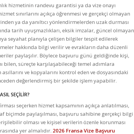
nlık hizmetinin randevu garantisi ya da vize onayı
izmet sınırlarını açıkça öğrenmesi ve gerçekçi olmayan
erinden ya da yanıltıcı yönlendirmelerden uzak durması
ında tarih uyuşmazlıkları, eksik imzalar, güncel olmayan
eya seyahat planıyla çelişen bilgiler tespit edilerek
meler hakkında bilgi verilir ve evrakların daha düzenli
eriler paylaşılır. Böylece başvuru günü geldiğinde kişi,
nı bilen, süreçte karşılaşabileceği temel adımlara
in asıllarını ve kopyalarını kontrol eden ve dosyasındaki
ceden değerlendirmiş bir şekilde işlem yapabilir.
SIL SEÇİLİR?
 firması seçerken hizmet kapsamının açıkça anlatılması,
af biçimde paylaşılması, başvuru sahibine gerçekçi bilgi
erişilebilir olması ve kişisel verilerin özenle korunması
rasında yer almalıdır.
2026 Fransa Vize Başvuru