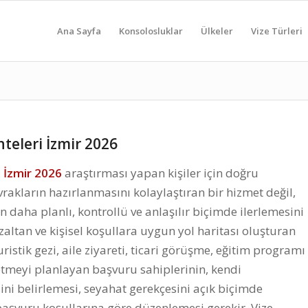
Ana Sayfa
Konsolosluklar
Ülkeler
Vize Türleri
teleri İzmir 2026
 İzmir 2026
araştırması yapan kişiler için doğru
vrakların hazırlanmasını kolaylaştıran bir hizmet değil,
daha planlı, kontrollü ve anlaşılır biçimde ilerlemesini
zaltan ve kişisel koşullara uygun yol haritası oluşturan
ristik gezi, aile ziyareti, ticari görüşme, eğitim programı
etmeyi planlayan başvuru sahiplerinin, kendi
ni belirlemesi, seyahat gerekçesini açık biçimde
başvuru koşullarına göre düzenlemesi gerekir. Vize