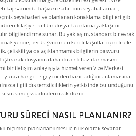
meti kapsamında başvuru sahibinin seyahat amacı,
eçmiş seyahatleri ve planlanan konaklama bilgileri gibi
endirerek kişiye özel bir dosya hazırlama yaklaşımı
ır bilgilendirme sunar. Bu yaklaşım, standart bir evrak
sunmak yerine, her başvurunun kendi koşulları içinde ele
ik, çelişkili ya da açıklanmamış bilgilerin başvuru
ylaştırarak dosyanın daha düzenli hazırlanmasını
i bir iletişim anlayışıyla hizmet veren Vize Merkezi
 boyunca hangi belgeyi neden hazırladığını anlamasına
alnızca ilgili dış temsilciliklerin yetkisinde bulunduğunu
ve kesin sonuç vaadinden uzak durur.
VURU SÜRECİ NASIL PLANLANIR?
lı biçimde planlanabilmesi için ilk olarak seyahat