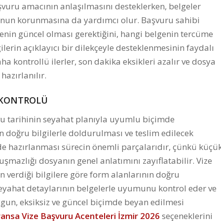
şvuru amacının anlaşılmasını desteklerken, belgeler
unun korunmasına da yardımcı olur. Başvuru sahibi
enin güncel olması gerektiğini, hangi belgenin tercüme
gilerin açıklayıcı bir dilekçeyle desteklenmesinin faydalı
a kontrollü ilerler, son dakika eksikleri azalır ve dosya
hazırlanılır.
 KONTROLÜ
vu tarihinin seyahat planıyla uyumlu biçimde
 doğru bilgilerle doldurulması ve teslim edilecek
inde hazırlanması sürecin önemli parçalarıdır, çünkü küçü
uşmazlığı dosyanın genel anlatımını zayıflatabilir. Vize
n verdiği bilgilere göre form alanlarının doğru
yahat detaylarının belgelerle uyumunu kontrol eder ve
uygun, eksiksiz ve güncel biçimde beyan edilmesi
ransa Vize Başvuru Acenteleri İzmir 2026
seçeneklerini