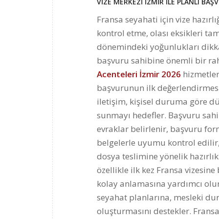
VİZE MERKEZİ İZMİR İLE PLANLI BAŞ
Fransa seyahati için vize hazırl
kontrol etme, olası eksikleri 
dönemindeki yoğunlukları dikk
başvuru sahibine önemli bir rah
Acenteleri İzmir 2026
hizmetleri
başvurunun ilk değerlendirmesi
iletişim, kişisel duruma göre d
sunmayı hedefler. Başvuru sahib
evraklar belirlenir, başvuru for
belgelerle uyumu kontrol edilir,
dosya teslimine yönelik hazırlı
özellikle ilk kez Fransa vizesi
kolay anlamasına yardımcı olur
seyahat planlarına, mesleki du
oluşturmasını destekler. Frans