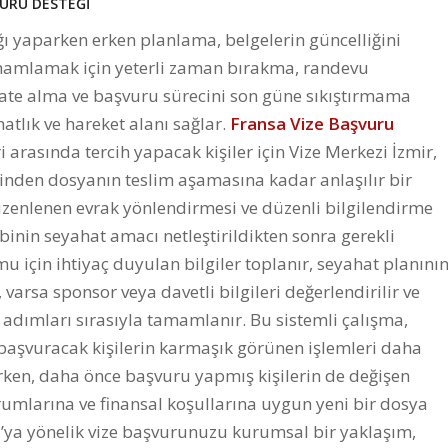
VURU DESTEĞİ
ığı yaparken erken planlama, belgelerin güncelliğini
tamamlamak için yeterli zaman bırakma, randevu
ate alma ve başvuru sürecini son güne sıkıştırmama
atlık ve hareket alanı sağlar.
Fransa Vize Başvuru
 arasında tercih yapacak kişiler için Vize Merkezi İzmir,
nden dosyanın teslim aşamasına kadar anlaşılır bir
üzenlenen evrak yönlendirmesi ve düzenli bilgilendirme
inin seyahat amacı netleştirildikten sonra gerekli
mu için ihtiyaç duyulan bilgiler toplanır, seyahat planını
 varsa sponsor veya davetli bilgileri değerlendirilir ve
k adımları sırasıyla tamamlanır. Bu sistemli çalışma,
ne başvuracak kişilerin karmaşık görünen işlemleri daha
ken, daha önce başvuru yapmış kişilerin de değişen
rumlarına ve finansal koşullarına uygun yeni bir dosya
a’ya yönelik vize başvurunuzu kurumsal bir yaklaşım,