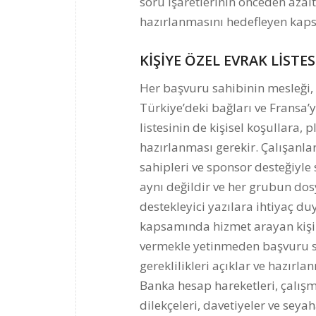
soru işaretlerinin önceden azalt
hazırlanmasını hedefleyen kapsa
KİŞİYE ÖZEL EVRAK LİSTE
Her başvuru sahibinin mesleği,
Türkiye’deki bağları ve Fransa’
listesinin de kişisel koşullara,
hazırlanması gerekir. Çalışanlar,
sahipleri ve sponsor desteğiyle 
aynı değildir ve her grubun dos
destekleyici yazılara ihtiyaç du
kapsamında hizmet arayan kişiler
vermekle yetinmeden başvuru 
gereklilikleri açıklar ve hazırla
Banka hesap hareketleri, çalışma
dilekçeleri, davetiyeler ve sey