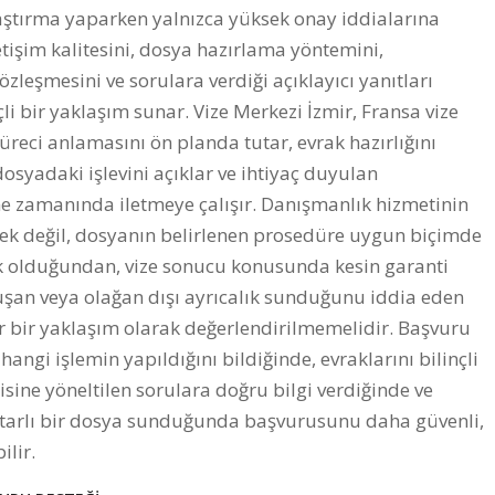
tırma yaparken yalnızca yüksek onay iddialarına
tişim kalitesini, dosya hazırlama yöntemini,
özleşmesini ve sorulara verdiği açıklayıcı yanıtları
çli bir yaklaşım sunar. Vize Merkezi İzmir, Fransa vize
reci anlamasını ön planda tutar, evrak hazırlığını
osyadaki işlevini açıklar ve ihtiyaç duyulan
e zamanında iletmeye çalışır. Danışmanlık hizmetinin
mek değil, dosyanın belirlenen prosedüre uygun biçimde
 olduğundan, vize sonucu konusunda kesin garanti
nuşan veya olağan dışı ayrıcalık sunduğunu iddia eden
ir bir yaklaşım olarak değerlendirilmemelidir. Başvuru
angi işlemin yapıldığını bildiğinde, evraklarını bilinçli
ine yöneltilen sorulara doğru bilgi verdiğinde ve
utarlı bir dosya sunduğunda başvurusunu daha güvenli,
ilir.