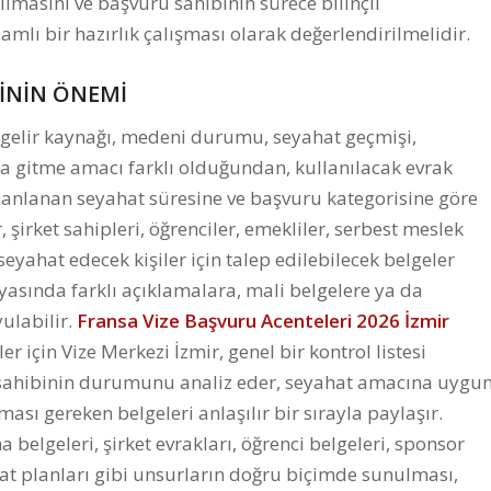
ılmasını ve başvuru sahibinin sürece bilinçli
mlı bir hazırlık çalışması olarak değerlendirilmelidir.
SİNİN ÖNEMİ
 gelir kaynağı, medeni durumu, seyahat geçmişi,
ya gitme amacı farklı olduğundan, kullanılacak evrak
 planlanan seyahat süresine ve başvuru kategorisine göre
 şirket sahipleri, öğrenciler, emekliler, serbest meslek
seyahat edecek kişiler için talep edilebilecek belgeler
yasında farklı açıklamalara, mali belgelere ya da
yulabilir.
Fransa Vize Başvuru Acenteleri 2026 İzmir
 için Vize Merkezi İzmir, genel bir kontrol listesi
sahibinin durumunu analiz eder, seyahat amacına uygu
nması gereken belgeleri anlaşılır bir sırayla paylaşır.
 belgeleri, şirket evrakları, öğrenci belgeleri, sponsor
ahat planları gibi unsurların doğru biçimde sunulması,