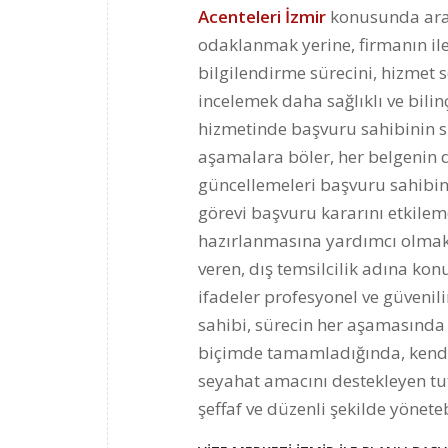
Acenteleri İzmir
konusunda araş
odaklanmak yerine, firmanın ile
bilgilendirme sürecini, hizmet s
incelemek daha sağlıklı ve bilin
hizmetinde başvuru sahibinin sü
aşamalara böler, her belgenin d
güncellemeleri başvuru sahibin
görevi başvuru kararını etkile
hazırlanmasına yardımcı olmak
veren, dış temsilcilik adına ko
ifadeler profesyonel ve güvenil
sahibi, sürecin her aşamasında h
biçimde tamamladığında, kendis
seyahat amacını destekleyen t
şeffaf ve düzenli şekilde yöneteb