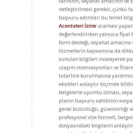
tarihinin, seyahat amacının ve 
netleştirilmesi gerekir, çünkü h
başvuru adımları bu temel bilgil
Acenteleri İzmir
araması yapan 
değerlendirirken yalnızca fiyat 
form desteği, seyahat amacına 
hizmetlerin kapsamına da dikka
sunulan bilgileri inceleyerek pa
ulaşım rezervasyonları ve finan
tutarlılık kurulmasına yardımc
eksikleri anlaşılır biçimde bild
belgelerle uyumlu olması, seya
planın başvuru sahibinin sosya
genel bütünlüğü, güvenilirliği 
profesyonel vize hizmeti, belgel
dosyasındaki bilgilerin anlaşılı