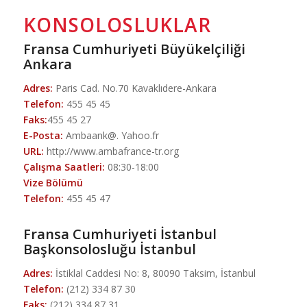
KONSOLOSLUKLAR
Fransa Cumhuriyeti Büyükelçiliği
Ankara
Adres:
Paris Cad. No.70 Kavaklıdere-Ankara
Telefon:
455 45 45
Faks:
455 45 27
E-Posta:
Ambaank@. Yahoo.fr
URL:
http://www.ambafrance-tr.org
Çalışma Saatleri:
08:30-18:00
Vize Bölümü
Telefon:
455 45 47
Fransa Cumhuriyeti İstanbul
Başkonsolosluğu İstanbul
Adres:
İstiklal Caddesi No: 8, 80090 Taksim, İstanbul
Telefon:
(212) 334 87 30
Faks:
(212) 334 87 31