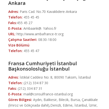
Ankara
Adres:
Paris Cad. No.70 Kavaklıdere-Ankara
Telefon:
455 45 45
Faks:
455 45 27
E-Posta:
Ambaank@. Yahoo.fr
URL:
http://www.ambafrance-tr.org
Çalışma Saatleri:
08:30-18:00
Vize Bölümü
Telefon:
455 45 47
Fransa Cumhuriyeti İstanbul
Başkonsolosluğu İstanbul
Adres:
İstiklal Caddesi No: 8, 80090 Taksim, İstanbul
Telefon:
(212) 334 87 30
Faks:
(212) 334 87 31
E-Posta:
mail@consulfrance-istanbul.org
Görev Bölgesi:
Aydın, Balıkesir, Bilecik, Bursa, Çanakkale
(İmroz ve Gökçeada dahil),Denizli, Edirne, İstanbul, İzmir,