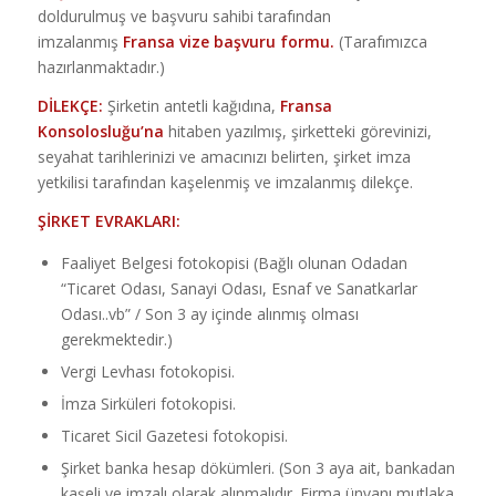
doldurulmuş ve başvuru sahibi tarafından
imzalanmış
Fransa vize başvuru formu.
(Tarafımızca
hazırlanmaktadır.)
DİLEKÇE:
Şirketin antetli kağıdına,
Fransa
Konsolosluğu’na
hitaben yazılmış, şirketteki görevinizi,
seyahat tarihlerinizi ve amacınızı belirten, şirket imza
yetkilisi tarafından kaşelenmiş ve imzalanmış dilekçe.
ŞİRKET EVRAKLARI:
Faaliyet Belgesi fotokopisi (Bağlı olunan Odadan
“Ticaret Odası, Sanayi Odası, Esnaf ve Sanatkarlar
Odası..vb” / Son 3 ay içinde alınmış olması
gerekmektedir.)
Vergi Levhası fotokopisi.
İmza Sirküleri fotokopisi.
Ticaret Sicil Gazetesi fotokopisi.
Şirket banka hesap dökümleri. (Son 3 aya ait, bankadan
kaşeli ve imzalı olarak alınmalıdır. Firma ünvanı mutlaka