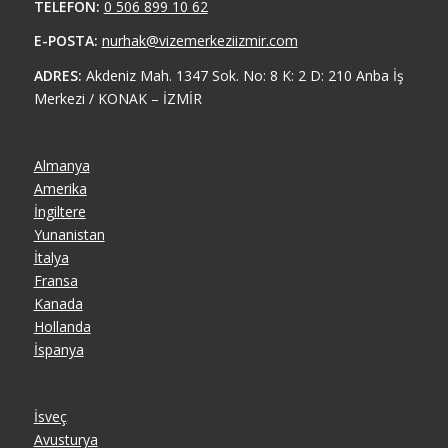
TELEFON:
0 506 899 10 62
E-POSTA:
nurhak@vizemerkeziizmir.com
ADRES:
Akdeniz Mah. 1347 Sok. No: 8 K: 2 D: 210 Anba İş
Merkezi / KONAK – İZMİR
Almanya
Amerika
İngiltere
Yunanistan
İtalya
Fransa
Kanada
Hollanda
İspanya
İsveç
Avusturya