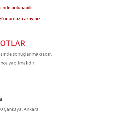
inde bulunabilir.
efonumuzu arayınız.
NOTLAR
risinde sonuçlanmaktadır.
nce yapılmalıdır.
a
80 Çankaya, Ankara