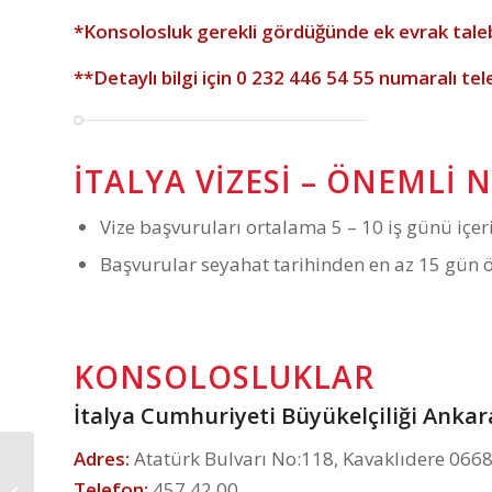
*Konsolosluk gerekli gördüğünde ek evrak taleb
**Detaylı bilgi için
0 232 446 54 55
numaralı tel
İTALYA VIZESI – ÖNEMLI 
Vize başvuruları ortalama 5 – 10 iş günü içe
Başvurular seyahat tarihinden en az 15 gün ö
KONSOLOSLUKLAR
İtalya Cumhuriyeti Büyükelçiliği Ankar
Adres:
Atatürk Bulvarı No:118, Kavaklıdere 066
İtalya Turistik Vize –
Telefon:
457 42 00