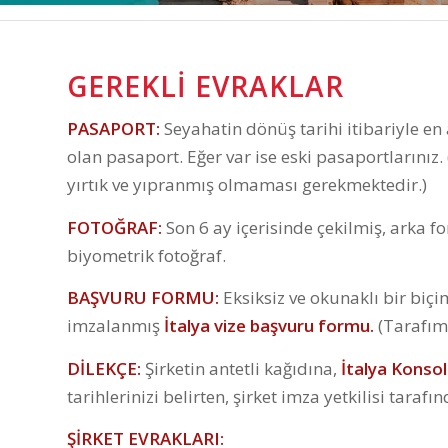
GEREKLI EVRAKLAR
PASAPORT:
Seyahatin dönüş tarihi itibariyle en az
olan pasaport. Eğer var ise eski pasaportlarını
yırtık ve yıpranmış olmaması gerekmektedir.)
FOTOĞRAF:
Son 6 ay içerisinde çekilmiş, arka 
biyometrik fotoğraf.
BAŞVURU FORMU:
Eksiksiz ve okunaklı bir bi
imzalanmış
İtalya vize başvuru formu.
(Tarafım
DİLEKÇE:
Şirketin antetli kağıdına,
İtalya Konso
tarihlerinizi belirten, şirket imza yetkilisi tara
ŞİRKET EVRAKLARI: