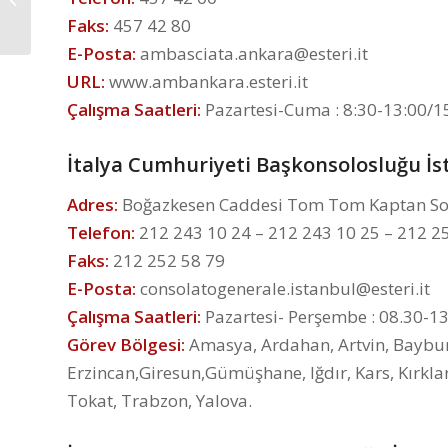
İşveren
Faks:
457 42 80
E-Posta:
ambasciata.ankara@esteri.it
URL:
www.ambankara.esteri.it
Çalışma Saatleri:
Pazartesi-Cuma : 8:30-13:00/1
İtalya Cumhuriyeti Başkonsolosluğu İs
Adres:
Boğazkesen Caddesi Tom Tom Kaptan Soka
Telefon:
212 243 10 24 – 212 243 10 25 – 212 2
Faks:
212 252 58 79
E-Posta:
consolatogenerale.istanbul@esteri.it
Çalışma Saatleri:
Pazartesi- Perşembe : 08.30-1
Görev Bölgesi:
Amasya, Ardahan, Artvin, Bayburt
Erzincan,Giresun,Gümüşhane, Iğdır, Kars, Kırklar
Tokat, Trabzon, Yalova.