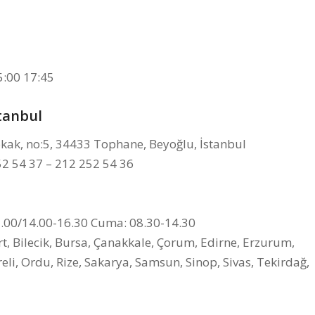
5:00 17:45
tanbul
k, no:5, 34433 Tophane, Beyoğlu, İstanbul
52 54 37 – 212 252 54 36
3.00/14.00-16.30 Cuma: 08.30-14.30
, Bilecik, Bursa, Çanakkale, Çorum, Edirne, Erzurum,
eli, Ordu, Rize, Sakarya, Samsun, Sinop, Sivas, Tekirdağ,