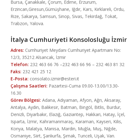
Bursa, Çanakkale, Çorum, Edirne, Erzurum,
Erzincan,Giresun,Gümüşhane, Iğdır, Kars, Kırklareli, Ordu,
Rize, Sakarya, Samsun, Sinop, Sivas, Tekirdağ, Tokat,
Trabzon, Yalova.
İtalya Cumhuriyeti Konsolosluğu İzmir
Adres:
Cumhuriyet Meydanı Cumhuriyet Apartmanı No:
12/3, 35212 Alsancak, İzmir
Telefon:
232 463 66 76 –232 463 66 96 – 232 463 81 32
Faks:
232 421 25 12
E-Posta:
consolato.izmir@esteri.it
Çalışma Saatleri:
Pazartesi-Cuma 09.00-13.00/13.30-
16.30
Görev Bölgesi:
Adana, Adıyaman, Afyon, Ağrı, Aksaray,
Antalya, Aydın, Balıkesir, Batman, Bingöl, Bitlis, Burdur,
Denizli, Diyarbakır, Elazığ, Gaziantep, Hakkari, Hatay, İçel,
Isparta, İzmir, Kahramanmaraş, Karaman, Kayseri, Kilis,
Konya, Malatya, Manisa, Mardin, Muğla, Muş, Niğde,
Osmaniye, Siirt, Şanlıurfa, Şırnak, Tunceli, Uşak, Van.