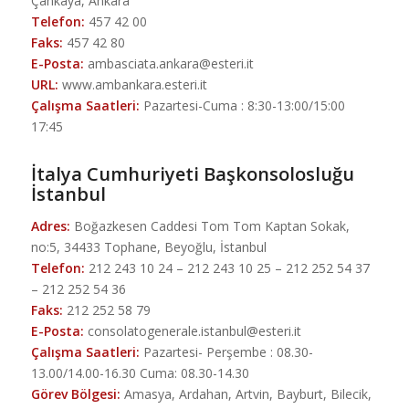
Çankaya, Ankara
Telefon:
457 42 00
Faks:
457 42 80
E-Posta:
ambasciata.ankara@esteri.it
URL:
www.ambankara.esteri.it
Çalışma Saatleri:
Pazartesi-Cuma : 8:30-13:00/15:00
17:45
İtalya Cumhuriyeti Başkonsolosluğu
İstanbul
Adres:
Boğazkesen Caddesi Tom Tom Kaptan Sokak,
no:5, 34433 Tophane, Beyoğlu, İstanbul
Telefon:
212 243 10 24 – 212 243 10 25 – 212 252 54 37
– 212 252 54 36
Faks:
212 252 58 79
E-Posta:
consolatogenerale.istanbul@esteri.it
Çalışma Saatleri:
Pazartesi- Perşembe : 08.30-
13.00/14.00-16.30 Cuma: 08.30-14.30
Görev Bölgesi:
Amasya, Ardahan, Artvin, Bayburt, Bilecik,