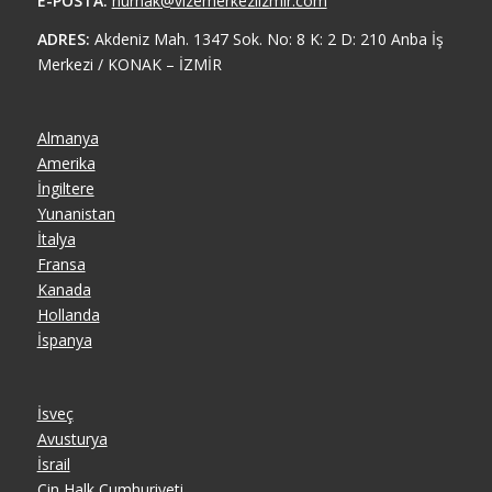
E-POSTA:
nurhak@vizemerkeziizmir.com
ADRES:
Akdeniz Mah. 1347 Sok. No: 8 K: 2 D: 210 Anba İş
Merkezi / KONAK – İZMİR
Almanya
Amerika
İngiltere
Yunanistan
İtalya
Fransa
Kanada
Hollanda
İspanya
İsveç
Avusturya
İsrail
Çin Halk Cumhuriyeti