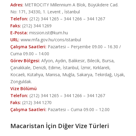
Adres:
METROCITY Millennium A Blok, Büyükdere Cad.
No: 171, 34330, 1. Levent , İstanbul
Telefon:
(212) 344 1265 – 344 1266 – 344 1267
Faks:
(212) 344 1269
E-Posta:
mission.ist@kum.hu
URL:
www.mfa.gov.hu/cons/istanbul
Çalışma Saatleri:
Pazartesi – Perşembe 09.00 – 16.30 /
Cuma 09.00 – 14.00
Görev Bölgesi:
Afyon, Aydın, Balıkesir, Bilecik, Bursa,
Çanakkale, Denizli, Edirne, İstanbul, İzmir, Kırklareli,
Kocaeli, Kütahya, Manisa, Muğla, Sakarya, Tekirdağ, Uşak,
Zonguldak.
Vize Bölümü
Telefon:
(212) 344 1265 – 344 1266 – 344 1267
Faks:
(212) 344 1270
Çalışma Saatleri:
Pazartesi – Cuma 09.00 – 12.00
Macaristan İçin Diğer Vize Türleri