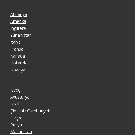
Almanya
Amerika
İngiltere
Yunanistan
İtalya
Fransa
Kanada
Hollanda
İspanya
İsveç
Avusturya
İsrail
Çin Halk Cumhuriyeti
İsviçre
Rusya
Macaristan