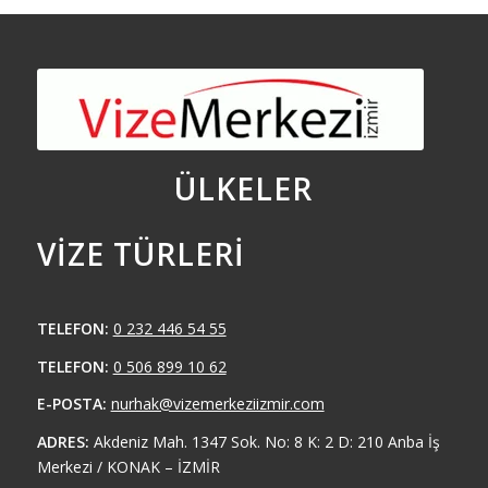
ÜLKELER
VIZE TÜRLERI
TELEFON:
0 232 446 54 55
TELEFON:
0 506 899 10 62
E-POSTA:
nurhak@vizemerkeziizmir.com
ADRES:
Akdeniz Mah. 1347 Sok. No: 8 K: 2 D: 210 Anba İş
Merkezi / KONAK – İZMİR