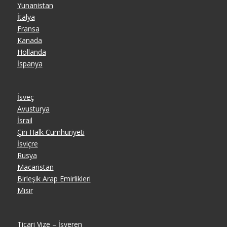
Yunanistan
İtalya
Fransa
Kanada
Hollanda
İspanya
İsveç
Avusturya
İsrail
Çin Halk Cumhuriyeti
İsviçre
Rusya
Macaristan
Birleşik Arap Emirlikleri
Mısır
Ticari Vize – İşveren