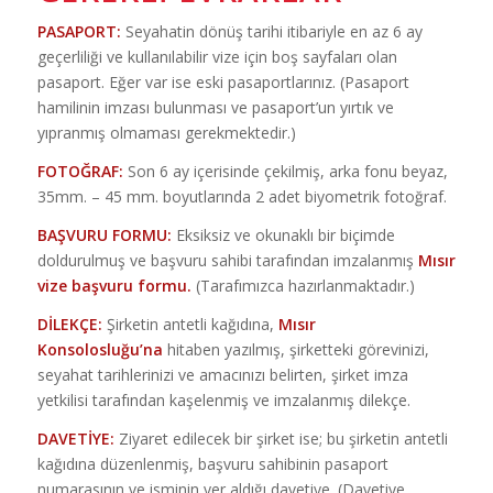
PASAPORT:
Seyahatin dönüş tarihi itibariyle en az 6 ay
geçerliliği ve kullanılabilir vize için boş sayfaları olan
pasaport. Eğer var ise eski pasaportlarınız. (Pasaport
hamilinin imzası bulunması ve pasaport’un yırtık ve
yıpranmış olmaması gerekmektedir.)
FOTOĞRAF:
Son 6 ay içerisinde çekilmiş, arka fonu beyaz,
35mm. – 45 mm. boyutlarında 2 adet biyometrik fotoğraf.
BAŞVURU FORMU:
Eksiksiz ve okunaklı bir biçimde
doldurulmuş ve başvuru sahibi tarafından imzalanmış
Mısır
vize başvuru formu.
(Tarafımızca hazırlanmaktadır.)
DİLEKÇE:
Şirketin antetli kağıdına,
Mısır
Konsolosluğu’na
hitaben yazılmış, şirketteki görevinizi,
seyahat tarihlerinizi ve amacınızı belirten, şirket imza
yetkilisi tarafından kaşelenmiş ve imzalanmış dilekçe.
DAVETİYE:
Ziyaret edilecek bir şirket ise; bu şirketin antetli
kağıdına düzenlenmiş, başvuru sahibinin pasaport
numarasının ve isminin yer aldığı davetiye. (Davetiye