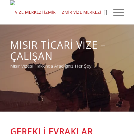
MISIR TICARI VIZE –
ÇALIŞAN
Mısır Vizesi Hakkında Aradığınız Her Şey…
GEREKLI EVRAKLAR