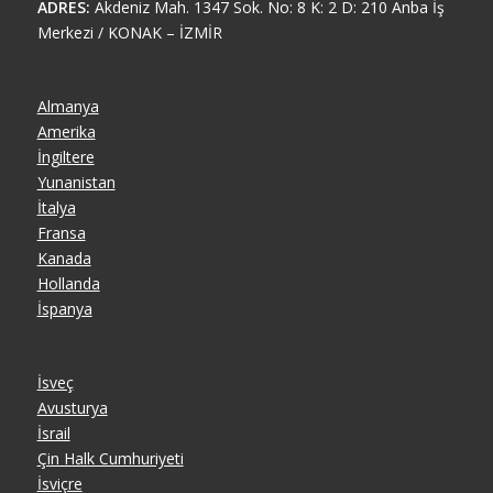
ADRES:
Akdeniz Mah. 1347 Sok. No: 8 K: 2 D: 210 Anba İş
Merkezi / KONAK – İZMİR
Almanya
Amerika
İngiltere
Yunanistan
İtalya
Fransa
Kanada
Hollanda
İspanya
İsveç
Avusturya
İsrail
Çin Halk Cumhuriyeti
İsviçre