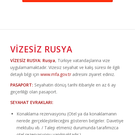
VIZESIZ RUSYA
VİZESİZ RUSYA:
Rusya
, Türkiye vatandaşlarına vize
uygulamamaktadır. Vizesiz seyahat ve kalış süresi ile ilgili
detaylı bilgi için
www.mfa.gov.tr
adresini ziyaret ediniz.
PASAPORT:
Seyahatin dönüş tarihi itibariyle en az 6 ay
geçerliliği olan pasaport.
SEYAHAT EVRAKLARI:
Konaklama rezervasyonu (Otel ya da konaklamanın
nerede gerçekleştirileceğini gösteren belgeler. Davetiye
mektubu vb. / Talep etmeniz durumunda tarafımızca
otel rezervasyonu yapılmaktadır.)