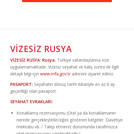
VIZESIZ RUSYA
VİZESİZ RUSYA:
Rusya
, Türkiye vatandaşlarına vize
uygulamamaktadır. Vizesiz seyahat ve kalış süresi ile ilgili
detaylı bilgi için
www.mfa.gov.tr
adresini ziyaret ediniz.
PASAPORT:
Seyahatin dönüş tarihi itibariyle en az 6 ay
geçerliliği olan pasaport.
SEYAHAT EVRAKLARI:
Konaklama rezervasyonu (Otel ya da konaklamanın
nerede gerçekleştirileceğini gösteren belgeler. Davetiye
mektubu vb. / Talep etmeniz durumunda tarafımızca
otel rezervasyonu yapılmaktadır.)