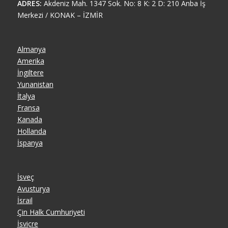
ADRES:
Akdeniz Mah. 1347 Sok. No: 8 K: 2 D: 210 Anba İş
Merkezi / KONAK – İZMİR
Almanya
Amerika
İngiltere
Yunanistan
İtalya
Fransa
Kanada
Hollanda
İspanya
İsveç
Avusturya
İsrail
Çin Halk Cumhuriyeti
İsviçre