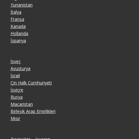
Yunanistan
İtalya
Fransa
Kanada
Hollanda
İspanya
İsveç
Avusturya
İsrail
Çin Halk Cumhuriyeti
İsviçre
Rusya
Macaristan
Birleşik Arap Emirlikleri
Mısır