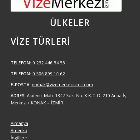
ÜLKELER
VIZE TÜRLERI
TELEFON:
0 232 446 54 55
TELEFON:
0 506 899 10 62
E-POSTA:
nurhak@vizemerkeziizmir.com
ADRES:
Akdeniz Mah. 1347 Sok. No: 8 K: 2 D: 210 Anba İş
Merkezi / KONAK – İZMİR
Almanya
Amerika
İngiltere