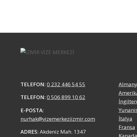
TELEFON:
0 232 446 54 55
Alman
Amerik
TELEFON:
0 506 899 10 62
İngilter
Yunani
E-POSTA:
İtalya
nurhak@vizemerkeziizmir.com
Fransa
ADRES:
Akdeniz Mah. 1347
Kanad