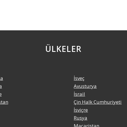
ÜLKELER
ya
İsveç
a
Avusturya
e
İsrail
stan
Çin Halk Cumhuriyeti
İsviçre
Rusya
a
Macaristan