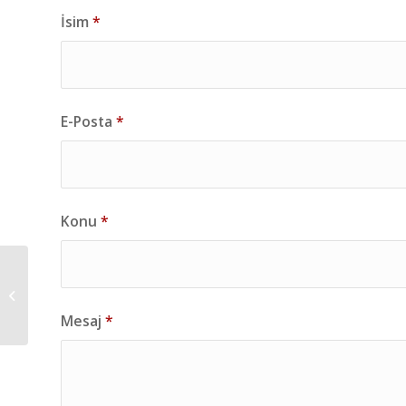
İsim
*
E-Posta
*
Konu
*
BANGLADEŞ VİZESİ
MANİSA
Mesaj
*