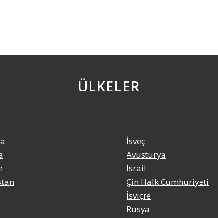
ÜLKELER
ya
İsveç
a
Avusturya
e
İsrail
stan
Çin Halk Cumhuriyeti
İsviçre
Rusya