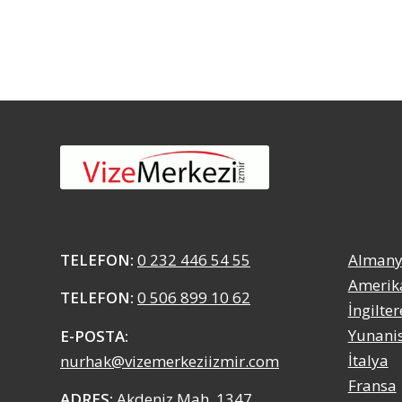
TELEFON:
0 232 446 54 55
Alman
Amerik
TELEFON:
0 506 899 10 62
İngilter
Yunani
E-POSTA:
İtalya
nurhak@vizemerkeziizmir.com
Fransa
ADRES:
Akdeniz Mah. 1347