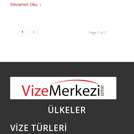
Devamını Oku
1
2
Page 1 of 2
ÜLKELER
VIZE TÜRLERI